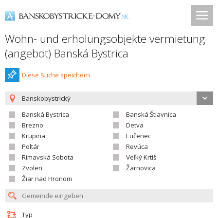
Wohn- und erholungsobjekte vermietung
(angebot) Banská Bystrica
Diese Suche speichern
Banskobystrický
Banská Bystrica
Banská Štiavnica
Brezno
Detva
Krupina
Lučenec
Poltár
Revúca
Rimavská Sobota
Veľký Krtíš
Zvolen
Žarnovica
Žiar nad Hronom
Typ