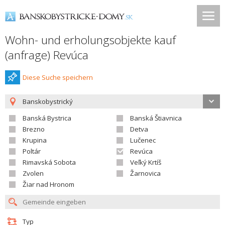
Wohn- und erholungsobjekte kauf
(anfrage) Revúca
Diese Suche speichern
Banskobystrický
Banská Bystrica
Banská Štiavnica
Brezno
Detva
Krupina
Lučenec
Poltár
Revúca
Rimavská Sobota
Veľký Krtíš
Zvolen
Žarnovica
Žiar nad Hronom
Typ