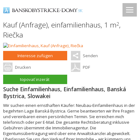
Kauf (Anfrage), einfamilienhaus, 1 m
,
2
Riečka
Interesse zufügen
Senden
Drucken
PDF
topovať inzerát
Suche Einfamilienhaus, Einfamilienhaus, Banská
Bystrica, Slowakei
Wir suchen einen ernsthaften Käufer: Neubau-Einfamilienhaus in der
begehrten Lage Banská Bystrica. Gerne beantworten wir Ihre Fragen
und vereinbaren einen persönlichen Termin. Sie erreichen mich
telefonisch oder per E-Mail. Die gesamte Rechtsberatung inklusive
Gebühren übernimmt die Immobilienagentur. Die
Eigentumsübertragung wird über eine Anwaltskanzlei abgewickelt.
Überlassen Sie uns den Verkauf Ihrer Immobilie – wir kümmern uns