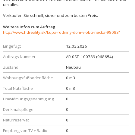
um alles.
Verkaufen Sie schnell, sicher und zum besten Preis.
Weitere Infos zum Auftrag
http://www.hdreality.sk/kupa-rodinny-dom-v-obci-riecka-980831
Eingefügt
12.03.2026
Auftrags Nummer
AR-0SFI-100789 (968654)
Zustand
Neubau
Wohnungsfußbodenfläche
0 m3
Total Nutzfläche
0 m3
Umwidmungsgenehmigung
0
Denkmalspflege
0
Naturreservat
0
Empfang von TV + Radio
0