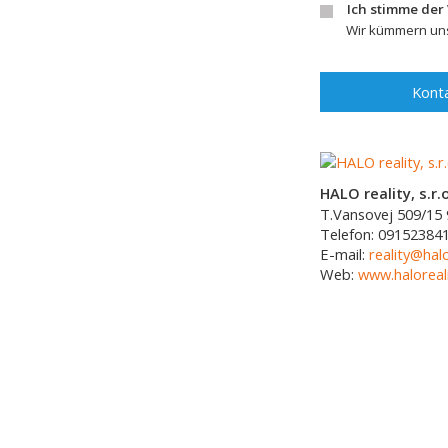
Ich stimme der
Wir kümmern uns
Konta
HALO reality, s.r.o
T.Vansovej 509/15
Telefon:
09152384
E-mail:
reality@halo
Web:
www.haloreali