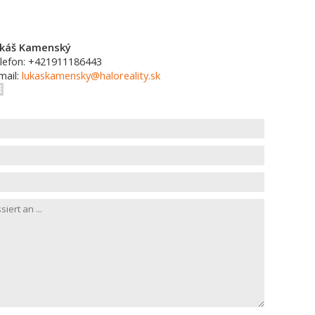
káš Kamenský
lefon: +421911186443
mail:
lukaskamensky@haloreality.sk