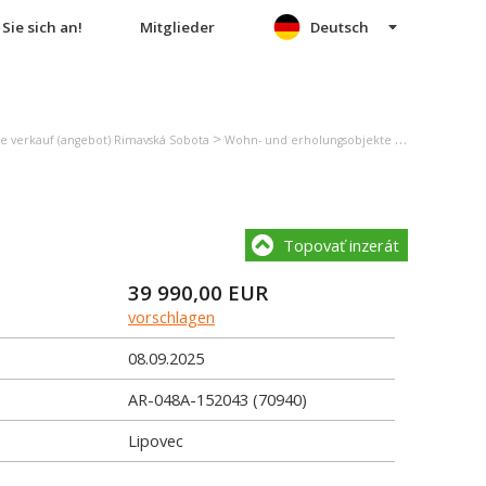
Sie sich an!
Mitglieder
Deutsch
>
e verkauf (angebot) Rimavská Sobota
Wohn- und erholungsobjekte verkauf (angebot) Lipovec
Topovať inzerát
39 990,00
EUR
vorschlagen
08.09.2025
AR-048A-152043 (70940)
Lipovec