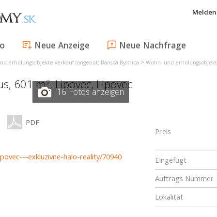
Melden 
fo
Neue Anzeige
Neue Nachfrage
>
nd erholungsobjekte verkauf (angebot) Banská Bystrica
Wohn- und erholungsobjekt
aus, 601 m
,
Lipovec
,
Lipovec
2
16 Fotos anzeigen
PDF
Preis
ipovec---exkluzivne-halo-reality/70940
Eingefügt
Auftrags Nummer
Lokalität