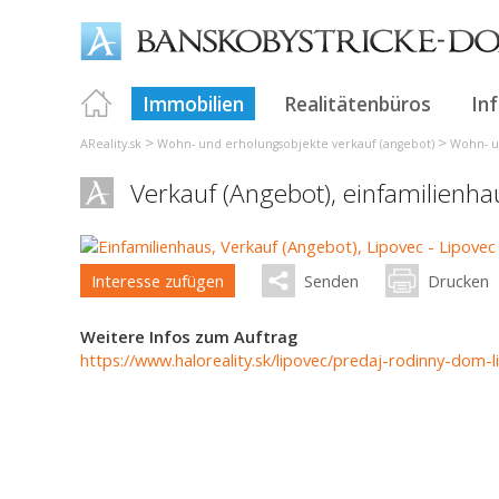
Immobilien
Realitätenbüros
In
>
>
AReality.sk
Wohn- und erholungsobjekte verkauf (angebot)
Wohn- u
Verkauf (Angebot), einfamilienh
Interesse zufügen
Senden
Drucken
Weitere Infos zum Auftrag
https://www.haloreality.sk/lipovec/predaj-rodinny-dom-l