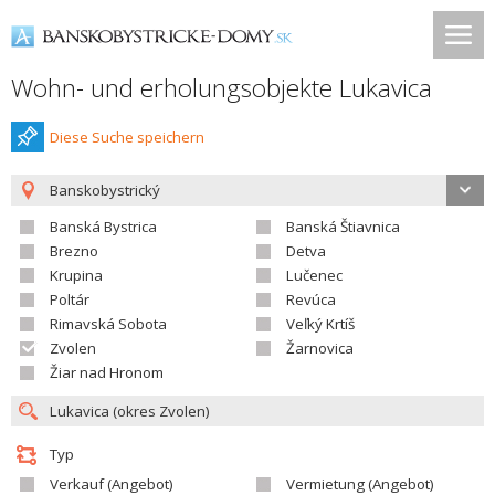
Wohn- und erholungsobjekte Lukavica
Diese Suche speichern
Banskobystrický
Banská Bystrica
Banská Štiavnica
Brezno
Detva
Krupina
Lučenec
Poltár
Revúca
Rimavská Sobota
Veľký Krtíš
Zvolen
Žarnovica
Žiar nad Hronom
Typ
Verkauf (Angebot)
Vermietung (Angebot)