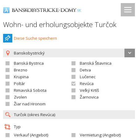
Wohn- und erholungsobjekte Turčok
Diese Suche speichern
Banskobystrický
Banská Bystrica
Banská Štiavnica
Brezno
Detva
Krupina
Lučenec
Poltár
Revúca
Rimavská Sobota
Veľký Krtíš
Zvolen
Žarnovica
Žiar nad Hronom
Typ
Verkauf (Angebot)
Vermietung (Angebot)