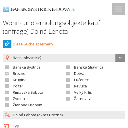
Wohn- und erholungsobjekte kauf
(anfrage) Dolná Lehota
Diese Suche speichern
Banskobystrický
Banská Bystrica
Banská Štiavnica
Brezno
Detva
Krupina
Lučenec
Poltár
Revúca
Rimavská Sobota
Veľký Krtíš
Zvolen
Žarnovica
Žiar nad Hronom
Typ