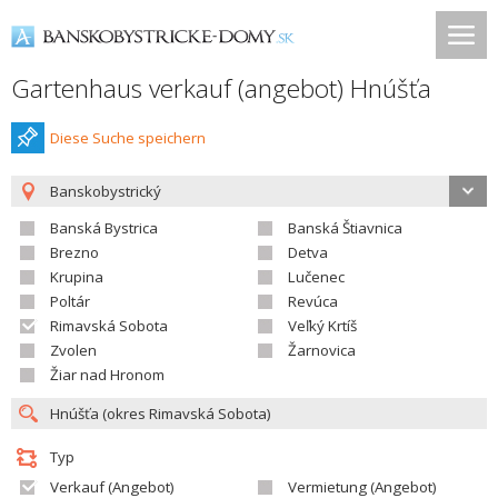
Gartenhaus verkauf (angebot) Hnúšťa
Diese Suche speichern
Banskobystrický
Banská Bystrica
Banská Štiavnica
Brezno
Detva
Krupina
Lučenec
Poltár
Revúca
Rimavská Sobota
Veľký Krtíš
Zvolen
Žarnovica
Žiar nad Hronom
Typ
Verkauf (Angebot)
Vermietung (Angebot)