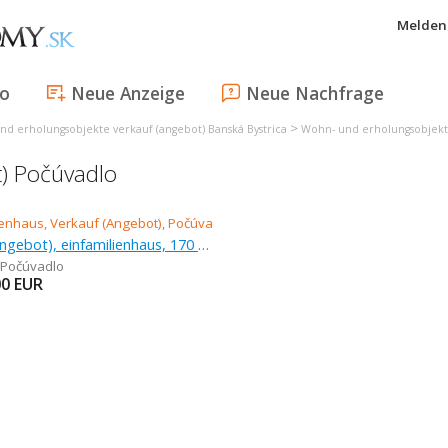
Melden 
fo
Neue Anzeige
Neue Nachfrage
>
nd erholungsobjekte verkauf (angebot) Banská Bystrica
Wohn- und erholungsobjekte
t) Počúvadlo
Verkauf (Angebot), einfamilienhaus, 170 m
Počúvadlo
00
EUR