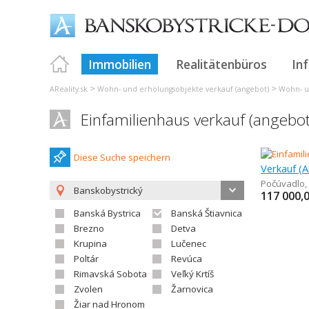
Immobilien
Realitätenbüros
In
>
>
AReality.sk
Wohn- und erholungsobjekte verkauf (angebot)
Wohn- u
Einfamilienhaus verkauf (angebo
Diese Suche speichern
Počúvadlo
,
Banskobystrický
117 000,
Banská Bystrica
Banská Štiavnica
Brezno
Detva
Krupina
Lučenec
Poltár
Revúca
Rimavská Sobota
Veľký Krtíš
Zvolen
Žarnovica
Žiar nad Hronom