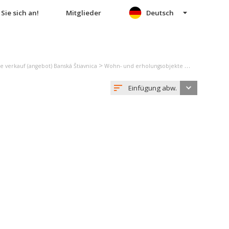
Sie sich an!
Mitglieder
Deutsch
>
 verkauf (angebot) Banská Štiavnica
Wohn- und erholungsobjekte verkauf (angebot) Počúvadlo
Einfügung abw.