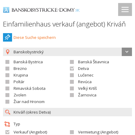
Einfamilienhaus verkauf (angebot) Kriváň
Diese Suche speichern
Banskobystrický
Banská Bystrica
Banská Štiavnica
Brezno
Detva
Krupina
Lučenec
Poltár
Revúca
Rimavská Sobota
Veľký Krtíš
Zvolen
Žarnovica
Žiar nad Hronom
Typ
Verkauf (Angebot)
Vermietung (Angebot)