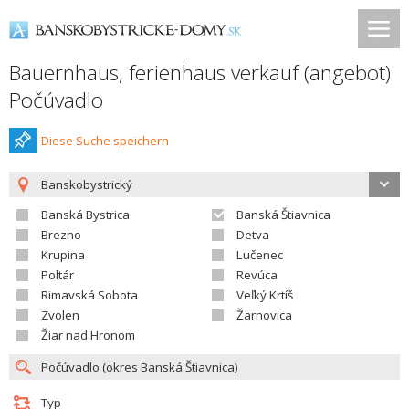
Bauernhaus, ferienhaus verkauf (angebot)
Počúvadlo
Diese Suche speichern
Banskobystrický
Banská Bystrica
Banská Štiavnica
Brezno
Detva
Krupina
Lučenec
Poltár
Revúca
Rimavská Sobota
Veľký Krtíš
Zvolen
Žarnovica
Žiar nad Hronom
Typ